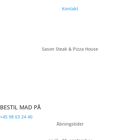
Kontakt
Sason Steak & Pizza House
Farsø’s største restaurant med plads til over 70 personer. Vi ligger
på torvet i bymidten af Farsø. Sason Steak & Pizza House laver
mad til hele familien.
CVR: 32191940
BESTIL MAD PÅ
+45 98 63 24 40
Åbningstider