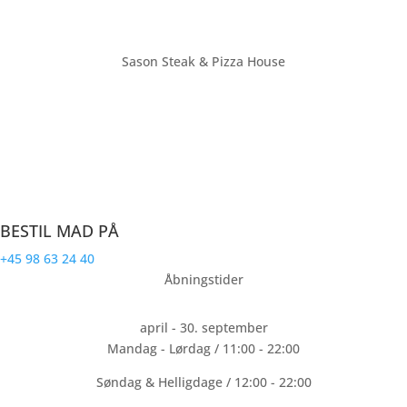
Sason Steak & Pizza House
Farsø’s største restaurant med plads til over 70 personer. Vi ligger
på torvet i bymidten af Farsø. Sason Steak & Pizza House laver
mad til hele familien.
CVR: 32191940
BESTIL MAD PÅ
+45 98 63 24 40
Åbningstider
april - 30. september
Mandag - Lørdag / 11:00 - 22:00
Søndag & Helligdage / 12:00 - 22:00