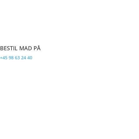
Farsø’s største restaurant med plads til o
BESTIL MAD PÅ
+45 98 63 24 40