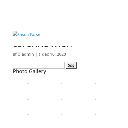
65. SANDWICH
af
admin
|
dec 10, 2020
Søg
Photo Gallery
efter: