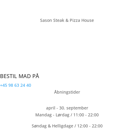
Sason Steak & Pizza House
Farsø’s største restaurant med plads til over 70 personer. Vi ligger
på torvet i bymidten af Farsø. Sason Steak & Pizza House laver
mad til hele familien.
CVR: 32191940
BESTIL MAD PÅ
+45 98 63 24 40
Åbningstider
april - 30. september
Mandag - Lørdag / 11:00 - 22:00
Søndag & Helligdage / 12:00 - 22:00