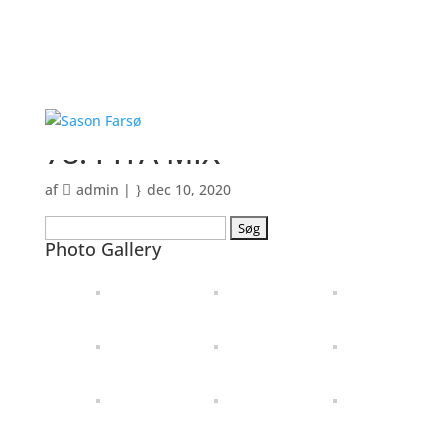
78. PITA MIX
af
admin
|
dec 10, 2020
Søg
Photo Gallery
efter: