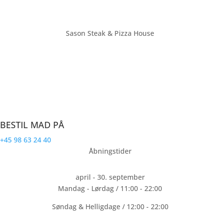
Sason Steak & Pizza House
Farsø’s største restaurant med plads til over 70 personer. Vi ligger
på torvet i bymidten af Farsø. Sason Steak & Pizza House laver
mad til hele familien.
CVR: 32191940
BESTIL MAD PÅ
+45 98 63 24 40
Åbningstider
april - 30. september
Mandag - Lørdag / 11:00 - 22:00
Søndag & Helligdage / 12:00 - 22:00