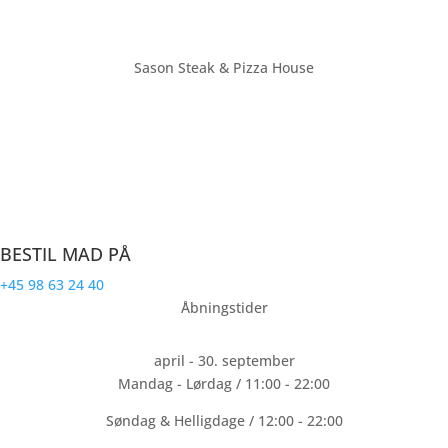
Sason Steak & Pizza House
Farsø’s største restaurant med plads til over 70 personer. Vi ligger
på torvet i bymidten af Farsø. Sason Steak & Pizza House laver
mad til hele familien.
CVR: 32191940
BESTIL MAD PÅ
+45 98 63 24 40
Åbningstider
april - 30. september
Mandag - Lørdag / 11:00 - 22:00
Søndag & Helligdage / 12:00 - 22:00