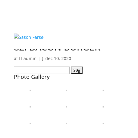
82. BACON BURGER
af
admin
|
dec 10, 2020
Søg
Photo Gallery
efter: