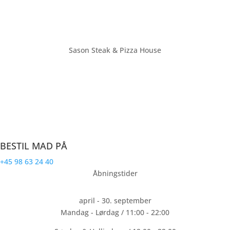
Sason Steak & Pizza House
Farsø’s største restaurant med plads til over 70 personer. Vi ligger
på torvet i bymidten af Farsø. Sason Steak & Pizza House laver
mad til hele familien.
CVR: 32191940
BESTIL MAD PÅ
+45 98 63 24 40
Åbningstider
april - 30. september
Mandag - Lørdag / 11:00 - 22:00