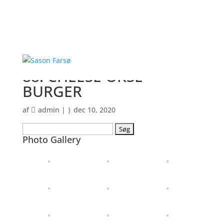
88. CHEESE OKSE
BURGER
af
admin
|
dec 10, 2020
Søg
Photo Gallery
efter: