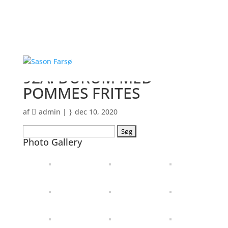
92A. DURUM MED
POMMES FRITES
af
admin
|
dec 10, 2020
Søg
Photo Gallery
efter: