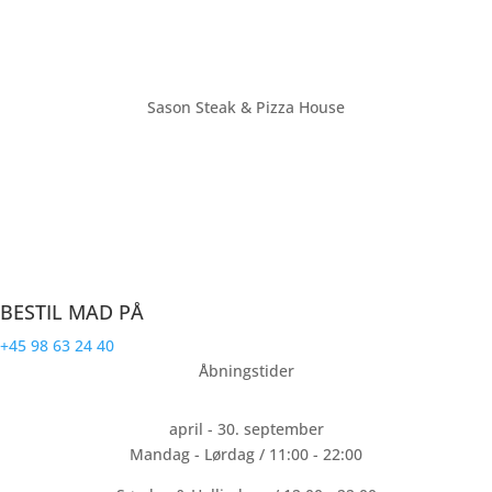
Sason Steak & Pizza House
Farsø’s største restaurant med plads til over 70 personer. Vi ligger
på torvet i bymidten af Farsø. Sason Steak & Pizza House laver
mad til hele familien.
CVR: 32191940
BESTIL MAD PÅ
+45 98 63 24 40
Åbningstider
april - 30. september
Mandag - Lørdag / 11:00 - 22:00