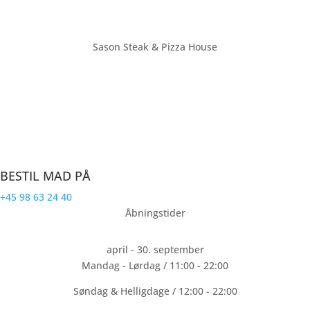
Sason Steak & Pizza House
Farsø’s største restaurant med plads til over 70 personer. Vi ligger
på torvet i bymidten af Farsø. Sason Steak & Pizza House laver
mad til hele familien.
CVR: 32191940
BESTIL MAD PÅ
+45 98 63 24 40
Åbningstider
april - 30. september
Mandag - Lørdag / 11:00 - 22:00
Søndag & Helligdage / 12:00 - 22:00