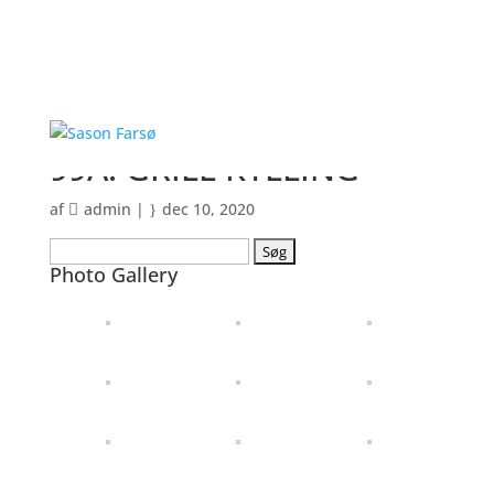
99A. GRILL KYLLING
af
admin
|
dec 10, 2020
Søg
Photo Gallery
efter: